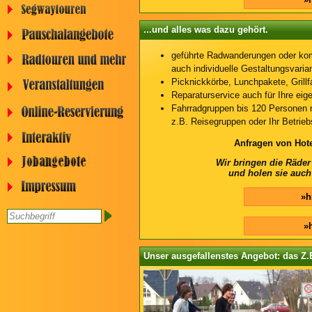
...und alles was dazu gehört.
geführte Radwanderungen oder komb
auch individuelle Gestaltungsvaria
Picknickkörbe, Lunchpakete, Grill
Reparaturservice auch für Ihre eig
Fahrradgruppen bis 120 Personen 
z.B. Reisegruppen oder Ihr Betrieb
Anfragen von Hote
Wir bringen die Räder
und holen sie auc
»h
»
Unser ausgefallenstes Angebot: das Z.