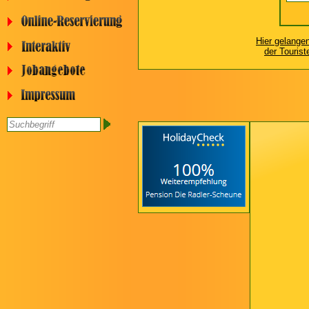
Hier gelange
der Tourist