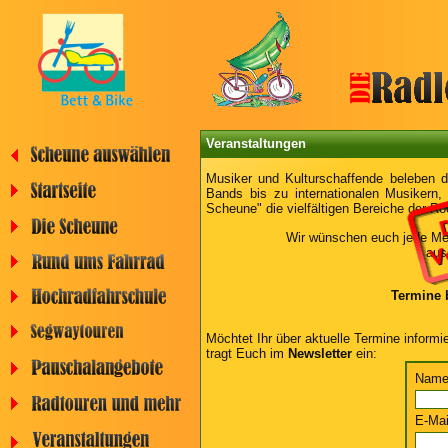
Veranstaltungen
Musiker und Kulturschaffende beleben d
Bands bis zu internationalen Musikern,
Scheune" die vielfältigen Bereiche der Ro
Wir wünschen euch jede Me
aus
Termine 
Möchtet Ihr über aktuelle Termine informi
tragt Euch im
Newsletter
ein:
Name
E-Mai